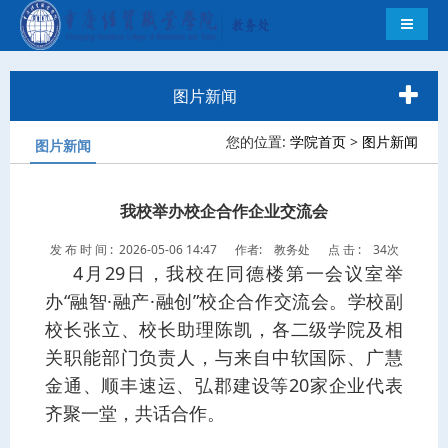
导航切
图片新闻
您的位置:
学院首页
>
图片新闻
图片新闻
我校举办校企合作企业交流会
发 布 时 间 : 2026-05-06 14:47
作者: 教务处
点 击 :
34次
4月29日，我校在同德楼第一会议室举
办“融智·融产·融创”校企合作交流会。学校副
校长张立、校长助理陈凯，各二级学院及相
关职能部门负责人，与来自中软国际、广慧
金通、顺丰速运、弘郡建设等20家企业代表
齐聚一堂，共话合作。